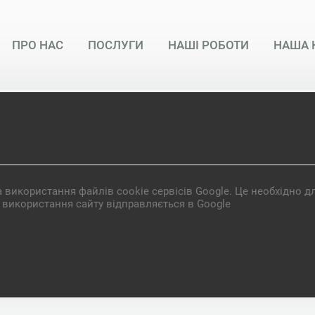
ПРО НАС
ПОСЛУГИ
НАШІ РОБОТИ
НАША 
 використання файлів cookie сервісів Google. Це необхідно д
а використання сайту відправляється в Google