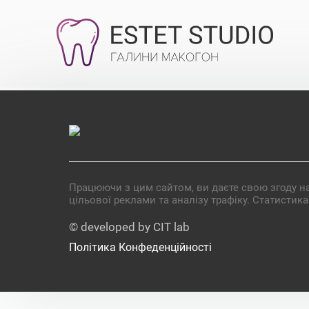
Працюючи з цим сайтом, ви даєте свою згоду на
цільової реклами та аналізу трафіку. Статистик
© developed by CIT lab
Політика Конфеденційності