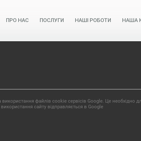
ПРО НАС
ПОСЛУГИ
НАШІ РОБОТИ
НАША 
 використання файлів cookie сервісів Google. Це необхідно д
а використання сайту відправляється в Google