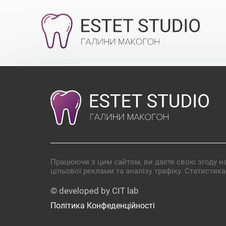
Працюючи з цим сайтом, ви даєте свою згоду на
цільової реклами та аналізу трафіку. Статистик
© developed by CIT lab
Політика Конфеденційності